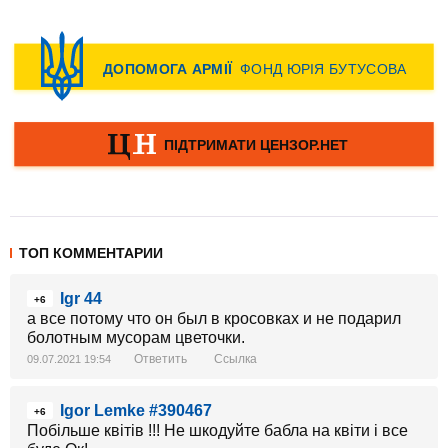
ТОП КОММЕНТАРИИ
Igr 44
+6
а все потому что он был в кросовках и не подарил
болотным мусорам цветочки.
Ответить
Ссылка
09.07.2021 19:54
Igor Lemke #390467
+6
Побільше квітів !!! Не шкодуйте бабла на квіти і все