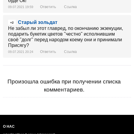
буде Ок!
Ответить
Ссылка
09.07.2021 19:59
Старый зольдат
+2
Не забыл ли этот главред, по окончанию экзекуции,
подарить букетик цветов "честно" исполнившим
своё "долг" перед народом коему они и принимали
Присягу?
Ответить
Ссылка
09.07.2021 20:24
Произошла ошибка при получении списка
комментариев.
О НАС