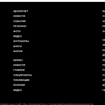
ЦЕНЗОР.НЕТ
М
НОВОСТИ
У
СОБЫТИЯ
А
РЕЗОНАНС
Р
ФОТО
У
ВИДЕО
О
ФОТОШОПЫ
З
БЛОГИ
К
ФОРУМ
Д
БИЗНЕС
А
НОВОСТИ
П
ГЛАВНОЕ
Р
СПЕЦПРОЕКТЫ
У
ПУБЛИКАЦИИ
А
КОЛОНКИ
Д
ВИДЕО
Г
ривая наш сайт, Вы соглашаетесь с
политикой конфиденциальности
.