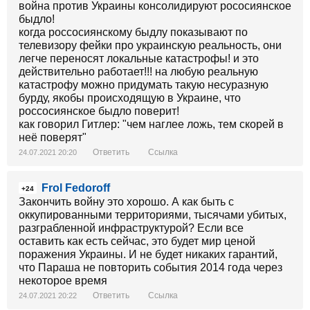
война против Украины консолидируют рососиянское
быдло!
когда россосиянскому быдлу показывают по
телевизору фейки про украинскую реальность, они
легче переносят локальные катастрофы! и это
действительно работает!!! на любую реальную
катастрофу можно придумать такую несуразную
бурду, якобы происходящую в Украине, что
россосиянское быдло поверит!
как говорил Гитлер: "чем наглее ложь, тем скорей в
неё поверят"
Ответить
Ссылка
24.07.2021 20:20
Frol Fedoroff
+24
Закончить войну это хорошо. А как быть с
оккупированными территориями, тысячами убитых,
разграбленной инфраструктурой? Если все
оставить как есть сейчас, это будет мир ценой
поражения Украины. И не будет никаких гарантий,
что Параша не повторить события 2014 года через
некоторое время
Ответить
Ссылка
24.07.2021 20:22