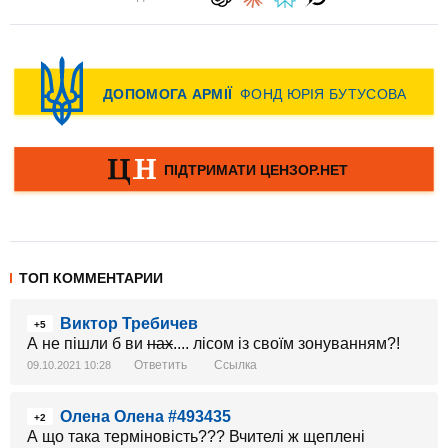
ТОП КОММЕНТАРИИ
Виктор Требичев
+5
А не пішли б ви
нах
.... лісом із своїм зонуванням?!
Ответить
Ссылка
09.10.2021 10:28
Олена Олена #493435
+2
А що така терміновість??? Вчителі ж щеплені