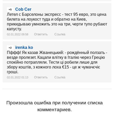
Cob Cer
+5
Летел с Барселоны экспресс - тест 95 евро, это цена
билета на лоукост туда и обратно на Киев,
прикидываю умножить это на три, черти тупо рубают
капусту.
Ответить
Ссылка
02.01.2022 09:58
irenka ko
+2
Пффф! Як казав Жванецький: - рождённый ползать -
везде пролезет. Кацапи влітку в Італію через Грецію
спокійно потрапляли. Тести ці робили лише для
збору коштів, з кожного лоха €15 - це ж чумачєчіє
гроші.
Ответить
Ссылка
02.01.2022 01:13
Произошла ошибка при получении списка
комментариев.