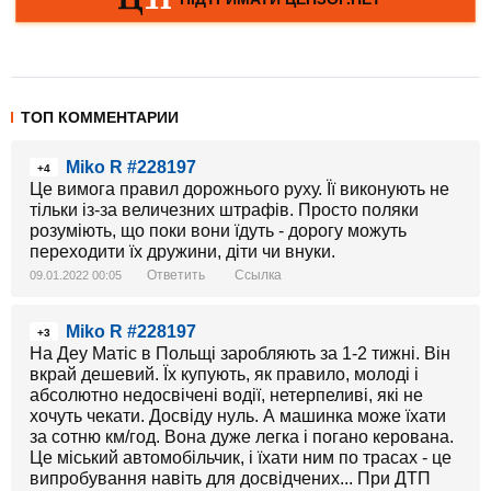
ТОП КОММЕНТАРИИ
Miko R #228197
+4
Це вимога правил дорожнього руху. Її виконують не
тільки із-за величезних штрафів. Просто поляки
розуміють, що поки вони їдуть - дорогу можуть
переходити їх дружини, діти чи внуки.
Ответить
Ссылка
09.01.2022 00:05
Miko R #228197
+3
На Деу Матіс в Польщі заробляють за 1-2 тижні. Він
вкрай дешевий. Їх купують, як правило, молоді і
абсолютно недосвічені водії, нетерпеливі, які не
хочуть чекати. Досвіду нуль. А машинка може їхати
за сотню км/год. Вона дуже легка і погано керована.
Це міський автомобільчик, і їхати ним по трасах - це
випробування навіть для досвідчених... При ДТП