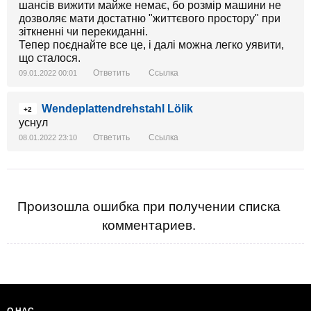
шансів вижити майже немає, бо розмір машини не
дозволяє мати достатню "життєвого простору" при
зіткненні чи перекиданні.
Тепер поєднайте все це, і далі можна легко уявити,
що сталося.
Ответить
Ссылка
09.01.2022 00:01
Wendeplattendrehstahl Lölik
+2
уснул
Ответить
Ссылка
08.01.2022 23:10
Произошла ошибка при получении списка
комментариев.