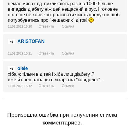
немає мяса і т.д. викликають разів в 1000 більше
випадків діабету ніж цей нещасний вірус. І головне
ніхто це не хоче контролювати якість продуктів щоб
потурбуватись про "нещасних" діток!
Ответить
Ссылка
11.01.2022 15:20
ARISTOFAN
+5
Ответить
Ссылка
11.01.2022 15:21
olele
+3
хіба ж тільки в дітей і хіба лиш діабету..?
вже й спеціалізація є лікарська "ковідолог"...
Ответить
Ссылка
11.01.2022 15:12
Произошла ошибка при получении списка
комментариев.