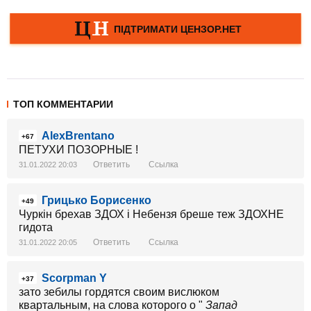
ТОП КОММЕНТАРИИ
AlexBrentano
+67
ПЕТУХИ ПОЗОРНЫЕ !
Ответить
Ссылка
31.01.2022 20:03
Грицько Борисенко
+49
Чуркін брехав ЗДОХ і Небензя бреше теж ЗДОХНЕ
гидота
Ответить
Ссылка
31.01.2022 20:05
Scorpman Y
+37
зато зебилы гордятся своим вислюком
квартальным, на слова которого о "
Запад