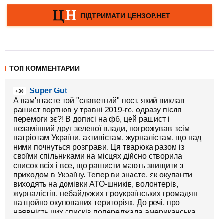
ТОП КОММЕНТАРИИ
Super Gut
+30
А пам'ятаєте той "славетний" пост, який виклав
рашист портнов у травні 2019-го, одразу після
перемоги зє?! В дописі на фб, цей рашист і
незамінний друг зеленої влади, погрожував всім
патріотам України, активістам, журналістам, що над
ними почнуться розправи. Ця тварюка разом із
своїми спільниками на місцях дійсно створила
список всіх і все, що рашисти мають знищити з
приходом в Україну. Тепер ви знаєте, як окупанти
виходять на домівки АТО-шників, волонтерів,
журналістів, небайдужих проукраїнських громадян
на щойно окупованих територіях. До речі, про
наявність цих списків попереджала американська