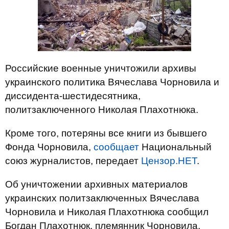
Российские военные уничтожили архивы
украинского политика Вячеслава Чорновила и
диссидента-шестидесятника,
политзаключенного Николая Плахотнюка.
Кроме того, потеряны все книги из бывшего
Фонда Чорновила,
сообщает
Национальный
союз журналистов, передает
Цензор.НЕТ
.
Об уничтожении архивных материалов
украинских политзаключенных Вячеслава
Чорновила и Николая Плахотнюка сообщил
Богдан Плахотнюк, племянник Чорновила.