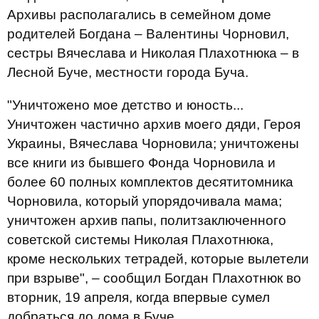
Архивы располагались в семейном доме
родителей Богдана – Валентины Чорновил,
сестры Вячеслава и Николая Плахотнюка – в
Лесной Буче, местности города Буча.
"Уничтожено мое детство и юность...
Уничтожен частично архив моего дяди, Героя
Украины, Вячеслава Чорновила; уничтожены
все книги из бывшего Фонда Чорновила и
более 60 полных комплектов десятитомника
Чорновила, который упорядочивала мама;
уничтожен архив папы, политзаключенного
советской системы Николая Плахотнюка,
кроме нескольких тетрадей, которые вылетели
при взрыве", – сообщил Богдан Плахотнюк во
вторник, 19 апреля, когда впервые сумел
добраться до дома в Буче.