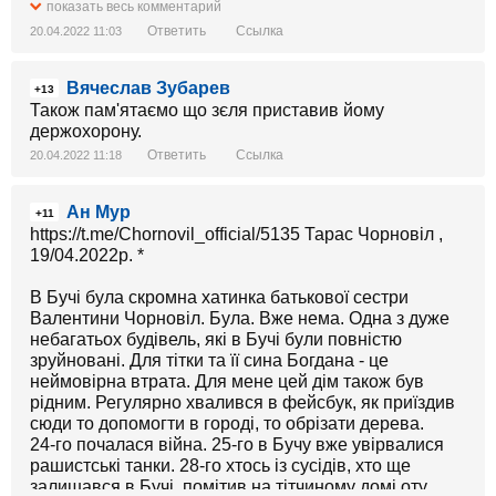
розвідка ще напочатку лютого через західні змі. А
показать весь комментарий
тим у кого коротка пам'ять, я нагадаю, що рашисту
Ответить
Ссылка
20.04.2022 11:03
портнову разом із його синком, допоміг в березні
втекти з країни заступник зеленського - інший
Вячеслав Зубарев
фашист - татаров. Так що думайТЕ!
+13
Також пам'ятаємо що зєля приставив йому
держохорону.
Ответить
Ссылка
20.04.2022 11:18
Ан Мур
+11
https://t.me/Chornovil_official/5135 Тарас Чорновіл ,
19/04.2022р. *
В Бучі була скромна хатинка батькової сестри
Валентини Чорновіл. Була. Вже нема. Одна з дуже
небагатьох будівель, які в Бучі були повністю
зруйновані. Для тітки та її сина Богдана - це
неймовірна втрата. Для мене цей дім також був
рідним. Регулярно хвалився в фейсбук, як приїздив
сюди то допомогти в городі, то обрізати дерева.
24-го почалася війна. 25-го в Бучу вже увірвалися
рашистські танки. 28-го хтось із сусідів, хто ще
залишався в Бучі, помітив на тітчиному домі оту