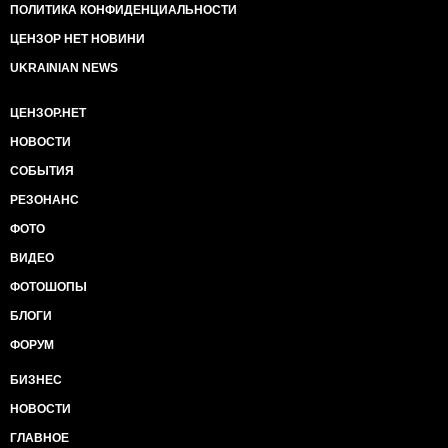
ПОЛИТИКА КОНФИДЕНЦИАЛЬНОСТИ
Отака особиста історія із сьогоднішньої Бучі...
ЦЕНЗОР НЕТ НОВИНИ
Далі будуть трошки фотографій із тієї руїни.
UKRAINIAN NEWS
ЦЕНЗОР.НЕТ
НОВОСТИ
СОБЫТИЯ
РЕЗОНАНС
ФОТО
ВИДЕО
ФОТОШОПЫ
БЛОГИ
ФОРУМ
БИЗНЕС
НОВОСТИ
ГЛАВНОЕ