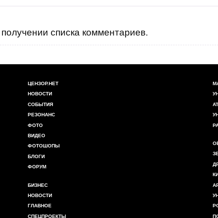
получении списка комментариев.
ЦЕНЗОР.НЕТ
М
НОВОСТИ
У
СОБЫТИЯ
А
РЕЗОНАНС
У
ФОТО
Р
ВИДЕО
О
ФОТОШОПЫ
З
БЛОГИ
Д
ФОРУМ
К
БИЗНЕС
А
НОВОСТИ
У
ГЛАВНОЕ
Р
СПЕЦПРОЕКТЫ
П