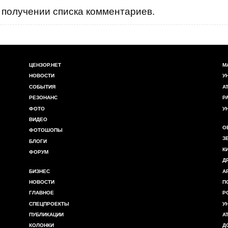
получении списка комментариев.
ЦЕНЗОР.НЕТ
М
НОВОСТИ
У
СОБЫТИЯ
А
РЕЗОНАНС
Р
ФОТО
У
ВИДЕО
О
ФОТОШОПЫ
З
БЛОГИ
К
ФОРУМ
Д
БИЗНЕС
А
НОВОСТИ
П
ГЛАВНОЕ
Р
СПЕЦПРОЕКТЫ
У
ПУБЛИКАЦИИ
А
КОЛОНКИ
Д