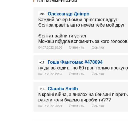
ТОП КОММЕНТАРИИ
Олександр Дніпро
+38
Каждий вечер бомби прілєтают вдруг
Єслі заправіть авто нечем тебе мой друг
Єслі ат вайни ти устал
Можеш п@дла вспомнить за кого голосов
Ответить
Ссылка
04.07.2022 20:06
Гоша Фантомас #478094
+13
ну да выходит... по 60 грвн только проку
Ответить
Ссылка
04.07.2022 19:57
Claudia Smith
+13
в країні війна, а янелох на бензині піарит
ракети коли будемо виробляти???
Ответить
Ссылка
04.07.2022 20:21