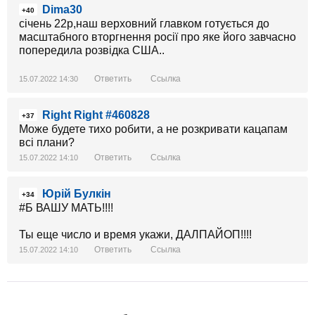
Dima30
+40
січень 22р,наш верховний главком готується до
масштабного вторгнення росії про яке його завчасно
попередила розвідка США..
Ответить
Ссылка
15.07.2022 14:30
Right Right #460828
+37
Може будете тихо робити, а не розкривати кацапам
всі плани?
Ответить
Ссылка
15.07.2022 14:10
Юрій Булкін
+34
#Б ВАШУ МАТЬ!!!!
Ты еще число и время укажи, ДАЛПАЙОП!!!!
Ответить
Ссылка
15.07.2022 14:10