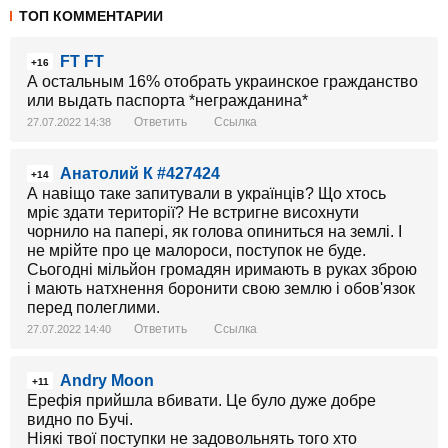
ТОП КОММЕНТАРИИ
FT FT
+16
А остальным 16% отобрать украинское гражданство
или выдать паспорта *негражданина*
Ответить
Ссылка
27.07.2022 14:38
Анатолий К #427424
+14
А навіщо таке запитували в українців? Що хтось
мріє здати території? Не встригне висохнути
чорнило на папері, як голова опиниться на землі. І
не мрійте про це малороси, поступок не буде.
Сьогодні мільйон громадян иримають в руках зброю
і мають натхнення боронити свою землю і обов'язок
перед полеглими.
Ответить
Ссылка
27.07.2022 14:40
Andry Moon
+11
Ерефія прийшла вбивати. Це було дуже добре
видно по Бучі.
Ніякі твої поступки не задовольнять того хто