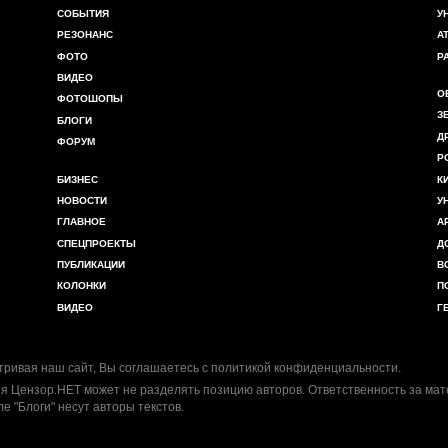
СОБЫТИЯ
У
РЕЗОНАНС
А
ФОТО
Р
ВИДЕО
О
ФОТОШОПЫ
З
БЛОГИ
Д
ФОРУМ
Р
БИЗНЕС
К
НОВОСТИ
У
ГЛАВНОЕ
А
СПЕЦПРОЕКТЫ
Д
ПУБЛИКАЦИИ
В
КОЛОНКИ
П
ВИДЕО
Г
ривая наш сайт, Вы соглашаетесь с
политикой конфиденциальности
.
я Цензор.НЕТ может не разделять позицию авторов. Ответственность за ма
ле "Блоги" несут авторы текстов.