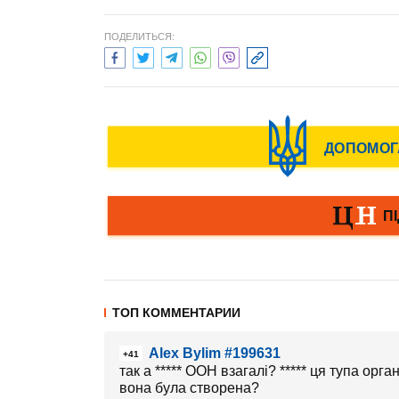
ПОДЕЛИТЬСЯ:
ТОП КОММЕНТАРИИ
Alex Bylim #199631
+41
так а ***** ООН взагалі? ***** ця тупа ор
вона була створена?