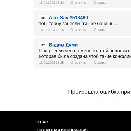
Ответить
Ссылка
18.01.2023 15:22
Alex Sav #513490
+33
тобі торбу занесли -ти і не бачишь...
Ответить
Ссылка
18.01.2023 15:18
Вадим Думи
+29
Пздц.. если четсно меня от этой новости
которая была создана чтоб такие конфлик
Ответить
Ссылка
18.01.2023 15:25
Произошла ошибка при 
О НАС
КОНТАКТНАЯ ИНФОРМАЦИЯ