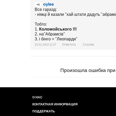
oylee
+3
Все гаразд:
- німці й казали "хай штати дадуть "абрамс
Тобто:
1.
Коломойського !!!
2. на"Абрамсів"
3. і бінго = "Леопарди"
Ответить
Ссылка
23.01.2023 11:27
Произошла ошибка при 
О НАС
КОНТАКТНАЯ ИНФОРМАЦИЯ
ПОДДЕРЖАТЬ