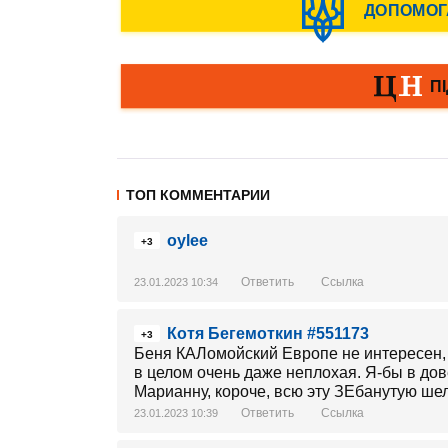
ТОП КОММЕНТАРИИ
oylee
+3
Ответить
Ссылка
23.01.2023 10:34
Котя Бегемоткин #551173
+3
Беня КАЛомойский Европе не интересен, 
в целом очень даже неплохая. Я-бы в дов
Марианну, короче, всю эту ЗЕбанутую шел
Ответить
Ссылка
23.01.2023 10:39