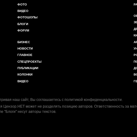
ФОТО
Р
ВИДЕО
О
ФОТОШОПЫ
З
БЛОГИ
Д
ФОРУМ
К
БИЗНЕС
А
НОВОСТИ
У
ГЛАВНОЕ
Р
СПЕЦПРОЕКТЫ
П
ПУБЛИКАЦИИ
Д
КОЛОНКИ
В
ВИДЕО
Г
ривая наш сайт, Вы соглашаетесь с
политикой конфиденциальности
.
я Цензор.НЕТ может не разделять позицию авторов. Ответственность за ма
ле "Блоги" несут авторы текстов.