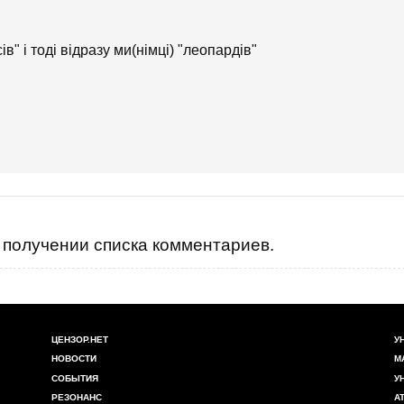
ів" і тоді відразу ми(німці) "леопардів"
получении списка комментариев.
ЦЕНЗОР.НЕТ
У
НОВОСТИ
М
СОБЫТИЯ
У
РЕЗОНАНС
А