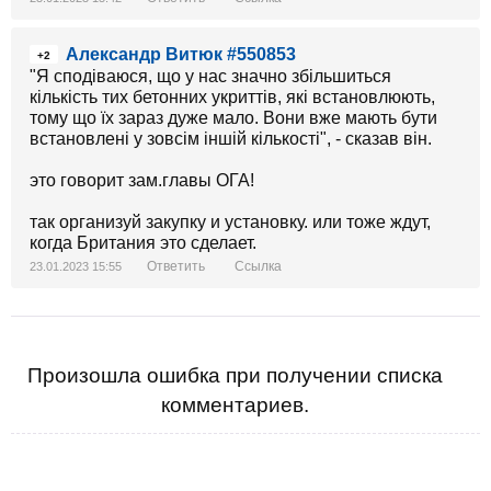
Александр Витюк #550853
+2
"Я сподіваюся, що у нас значно збільшиться
кількість тих бетонних укриттів, які встановлюють,
тому що їх зараз дуже мало. Вони вже мають бути
встановлені у зовсім іншій кількості", - сказав він.
это говорит зам.главы ОГА!
так организуй закупку и установку. или тоже ждут,
когда Британия это сделает.
Ответить
Ссылка
23.01.2023 15:55
Произошла ошибка при получении списка
комментариев.