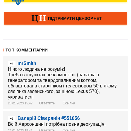
ТОП КОММЕНТАРИИ
mrSmith
+4
Нічого людина не розуміє!
Треба в «пунктах незламності» (палатка з
генератором та твердопаливним котлом,
облаштована старлінком і телевізором 50´в якому
сяє пика зеленського, за ціною Lexus 570),
укриватися!
Ответить
Ссылка
23.01.2023 15:42
Валерій Сівєрянін #551856
+2
Всій Херсонщині потрібна повна деокупація.
Ответить
Ссылка
23.01.2023 15:42