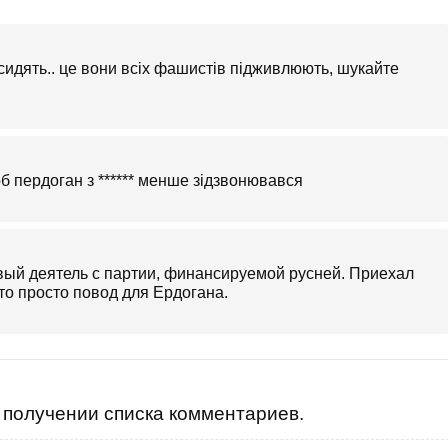
 сидять.. це вони всіх фашистів підживлюють, шукайте
об пердоган з ****** менше зідзвонювався
вый деятель с партии, финансируемой русней. Приехал
Это просто повод для Ердогана.
получении списка комментариев.