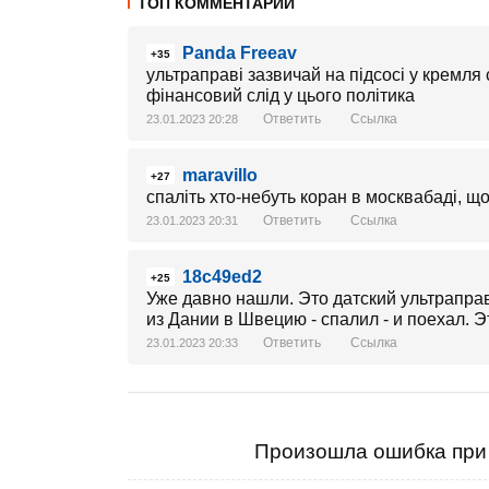
ТОП КОММЕНТАРИИ
Panda Freeav
+35
ультраправі зазвичай на підсосі у кремля
фінансовий слід у цього політика
Ответить
Ссылка
23.01.2023 20:28
maravillo
+27
спаліть хто-небуть коран в москвабаді, щ
Ответить
Ссылка
23.01.2023 20:31
18c49ed2
+25
Уже давно нашли. Это датский ультрапра
из Дании в Швецию - спалил - и поехал. 
Ответить
Ссылка
23.01.2023 20:33
Произошла ошибка при 