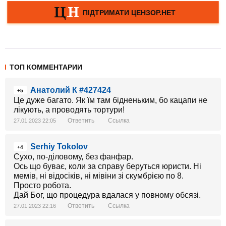
ТОП КОММЕНТАРИИ
Анатолий К #427424
+5
Це дуже багато. Як їм там бідненьким, бо кацапи не
лікують, а проводять тортури!
Ответить
Ссылка
27.01.2023 22:05
Serhiy Tokolov
+4
Сухо, по-діловому, без фанфар.
Ось що буває, коли за справу беруться юристи. Ні
мемів, ні відосіків, ні мівіни зі скумбрією по 8.
Просто робота.
Дай Бог, що процедура вдалася у повному обсязі.
Ответить
Ссылка
27.01.2023 22:16