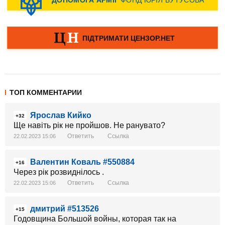
ТОП КОММЕНТАРИИ
Ярослав Кийко
+32
Ще навіть рік не пройшов. Не ранувато?
Ответить
Ссылка
22.02.2023 15:06
Валентин Коваль #550884
+16
Через рік розвиднілось .
Ответить
Ссылка
22.02.2023 15:06
дмитрий #513526
+15
Годовщина Большой войны, которая так на