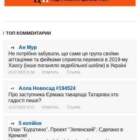
ТОП КОММЕНТАРИИ
Ан Мур
+8
Не потрібно забувати, що саме ця група своїми
агітаціями та фейками сприяла перемозі в 2019-му
Хаосу (інше поганяло зедебільної шобли) в Україні
Ответить
Ссылка
15.07.2023 21:56
Алла Новосад #194524
+7
Про заступника Єрмака таваріща Татарова хто
гадості пише?
Ответить
Ссылка
15.07.2023 22:27
5 копійок
+5
План "Буратино". Проект "Зеленский". Сделано в
Кремле!