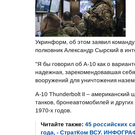
Укринформ, об этом заявил команд
полковник Александр Сырский в ин
"Я бы говорил об А-10 как о вариант
надежная, зарекомендовавшая себя
вооружений для уничтожения наземн
A-10 Thunderbolt II – американски
танков, бронеавтомобилей и других
1970-х годов.
Читайте также:
45 российских с
года, - СтратКом ВСУ. ИНФОГР