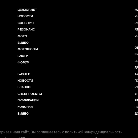
ЦЕНЗОР.НЕТ
М
НОВОСТИ
У
СОБЫТИЯ
Р
РЕЗОНАНС
А
ФОТО
У
ВИДЕО
О
ФОТОШОПЫ
К
БЛОГИ
З
ФОРУМ
Д
БИЗНЕС
А
НОВОСТИ
П
ГЛАВНОЕ
Р
СПЕЦПРОЕКТЫ
У
ПУБЛИКАЦИИ
А
КОЛОНКИ
Г
ВИДЕО
Д
ривая наш сайт, Вы соглашаетесь с
политикой конфиденциальности
.