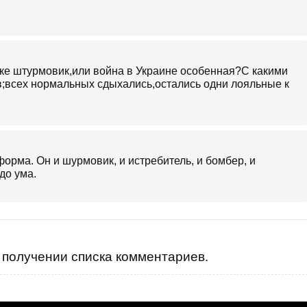
ке штурмовик,или война в Украине особенная?С какими
в;всех нормальных сдыхались,остались одни лояльные к
орма. Он и шурмовик, и истребитель, и бомбер, и
до ума.
получении списка комментариев.