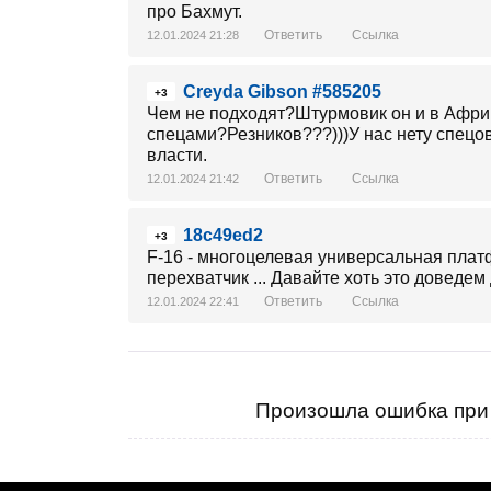
про Бахмут.
Ответить
Ссылка
12.01.2024 21:28
Creyda Gibson #585205
+3
Чем не подходят?Штурмовик он и в Афри
спецами?Резников???)))У нас нету спецо
власти.
Ответить
Ссылка
12.01.2024 21:42
18c49ed2
+3
F-16 - многоцелевая универсальная платф
перехватчик ... Давайте хоть это доведем 
Ответить
Ссылка
12.01.2024 22:41
Произошла ошибка при 