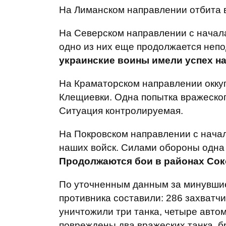
На Лиманском направлении отбита в
На Северском направлении с начала
одно из них еще продолжается непо
украинские воины имели успех на
На Краматорском направлении окку
Клещиевки. Одна попытка вражеског
Ситуация контролируемая.
На Покровском направлении с начал
наших войск. Силами обороны одна 
Продолжаются бои в районах Сок
По уточненным данным за минувшие
противника составили: 286 захватч
уничтожили три танка, четыре автом
повреждены два вражеских танка, б