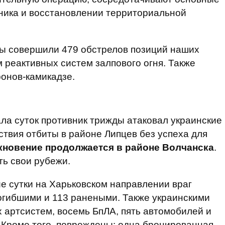
ника и восстановлении территориальной
ты совершили 479 обстрелов позиций наших
м реактивных систем залпового огня. Также
онов-камикадзе.
ла суток противник трижды атаковал украинские
твия отбиты в районе Липцев без успеха для
кновение продолжается в районе Волчанска
.
ь свои рубежи.
е сутки на Харьковском направлении враг
погибшими и 113 ранеными. Также украинскими
 артсистем, восемь БпЛА, пять автомобилей и
 Кроме того, повреждены: одна бронированная