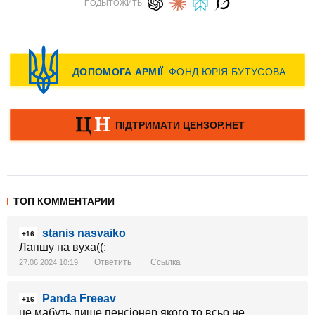
ПОДЫТОЖИТЬ:
ТОП КОММЕНТАРИИ
stanis nasvaiko
+16
Лапшу на вуха((:
Ответить
Ссылка
27.06.2024 10:19
Panda Freeav
+16
це мабуть пише пенсіонер якого то всьо не