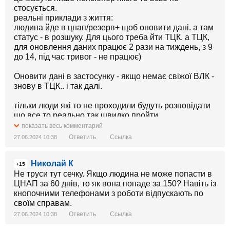
стосується.
реальні приклади з життя:
людина йде в цнап/резерв+ щоб оновити дані. а там
статус - в розшуку. Для цього треба йти ТЦК. а ТЦК,
для оновлення даних працює 2 рази на тиждень, з 9
до 14, під час тривог - не працює)
Оновити дані в застосунку - якщо немає свіжої ВЛК -
знову в ТЦК.. і так далі.
тільки люди які то не проходили будуть розповідати
що все то реально так швидко пройти.
показать весь комментарий
Ответить
Ссылка
27.06.2024 10:38
Николай К
+15
Не труси тут сечку. Якщо людина не може попасти в
ЦНАП за 60 днів, то як вона попаде за 150? Навіть із
кнопочними телефонами з роботи відпускають по
своїм справам.
Ответить
Ссылка
27.06.2024 10:38