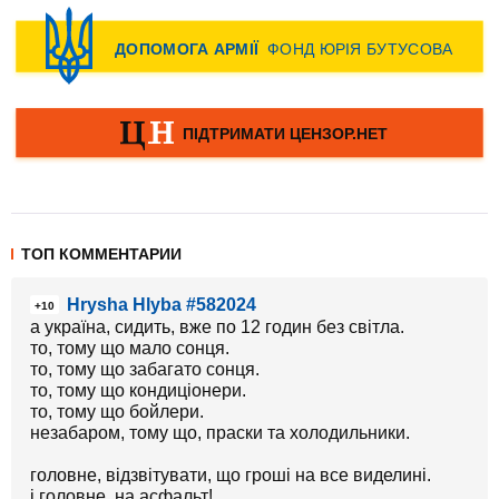
ТОП КОММЕНТАРИИ
Hrysha Hlyba #582024
+10
а україна, сидить, вже по 12 годин без світла.
то, тому що мало сонця.
то, тому що забагато сонця.
то, тому що кондиціонери.
то, тому що бойлери.
незабаром, тому що, праски та холодильники.
головне, відзвітувати, що гроші на все виделині.
і головне, на асфальт!