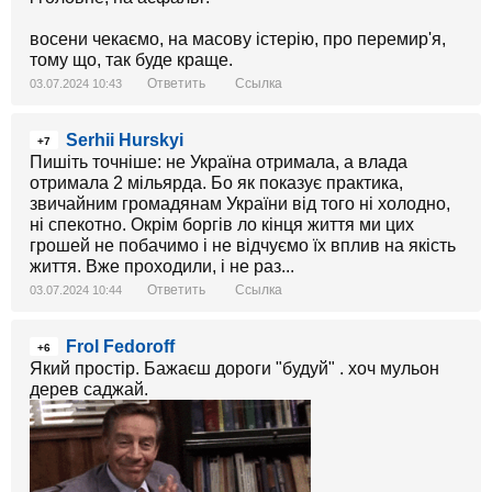
восени чекаємо, на масову істерію, про перемир'я,
тому що, так буде краще.
Ответить
Ссылка
03.07.2024 10:43
Serhii Hurskyi
+7
Пишіть точніше: не Україна отримала, а влада
отримала 2 мільярда. Бо як показує практика,
звичайним громадянам України від того ні холодно,
ні спекотно. Окрім боргів ло кінця життя ми цих
грошей не побачимо і не відчуємо їх вплив на якість
життя. Вже проходили, і не раз...
Ответить
Ссылка
03.07.2024 10:44
Frol Fedoroff
+6
Який простір. Бажаєш дороги "будуй" . хоч мульон
дерев саджай.