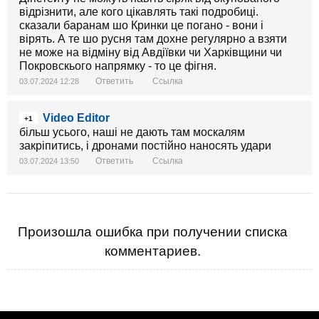
відрізнити, але кого цікавлять такі подробиці.
сказали баранам шо Кринки це погано - вони і
вірять. А те шо русня там дохне регулярно а взяти
не може на відміну від Авдіївки чи Харківщини чи
Покровскього напрямку - то це фігня.
Ответить
Ссылка
03.07.2024 12:28
Video Editor
+1
більш усього, наші не дають там москалям
закріпитись, і дронами постійно наносять удари
Ответить
Ссылка
03.07.2024 13:50
Произошла ошибка при получении списка
комментариев.