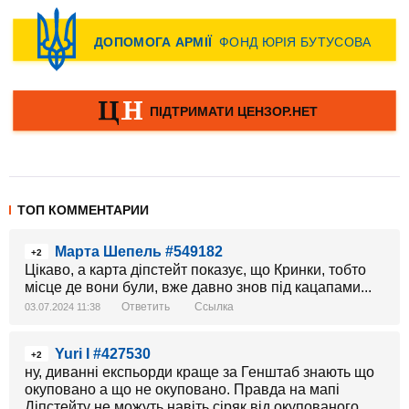
ТОП КОММЕНТАРИИ
Марта Шепель #549182
+2
Цікаво, а карта діпстейт показує, що Кринки, тобто
місце де вони були, вже давно знов під кацапами...
Ответить
Ссылка
03.07.2024 11:38
Yuri I #427530
+2
ну, диванні експьорди краще за Генштаб знають що
окуповано а що не окуповано. Правда на мапі
Діпстейту не можуть навіть сіряк від окупованого