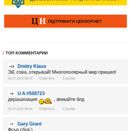
ТОП КОММЕНТАРИИ
Dmitry Klaus
+15
Эй, сова, открывай! Многополярный мир пришел!
Ответить
Ссылка
05.07.2024 06:34
U A #508723
+9
дерашизация
, звикайте блд
Ответить
Ссылка
05.07.2024 06:54
Gary Grant
+7
Фсьо сбілі.)