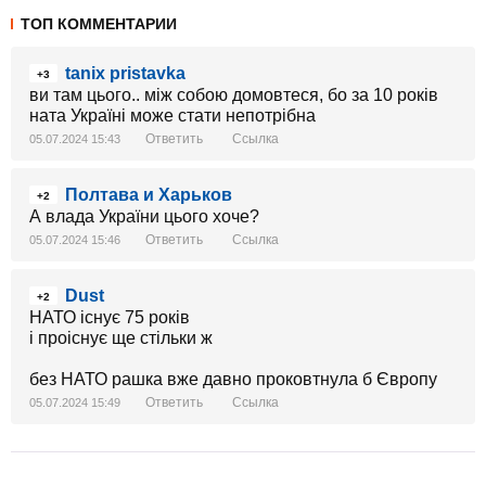
ТОП КОММЕНТАРИИ
tanix pristavka
+3
ви там цього.. між собою домовтеся, бо за 10 років
ната Україні може стати непотрібна
Ответить
Ссылка
05.07.2024 15:43
Полтава и Харьков
+2
А влада України цього хоче?
Ответить
Ссылка
05.07.2024 15:46
Dust
+2
НАТО існує 75 років
і проіснує ще стільки ж
без НАТО рашка вже давно проковтнула б Європу
Ответить
Ссылка
05.07.2024 15:49