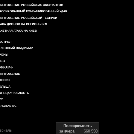
НИЧТОЖЕНИЕ РОССИЙСКИХ ОККУПАНТОВ
АССИРОВАННЫЙ КОМБИНИРОВАННЫЙ УДАР
НИЧТОЖЕНИЕ РОССИЙСКОЙ ТЕХНИКИ
ТАКА ДРОНОВ НА РЕГИОНЫ РФ
АКЕТНАЯ АТАКА НА КИЕВ
БСТРЕЛ
ЕЛЕНСКИЙ ВЛАДИМИР
РОНЫ
ИЕВ
РМИЯ РФ
НИЧТОЖЕНИЕ
ОССИЯ
ОЛЬША
ОНЕЦКАЯ ОБЛАСТЬ
СУ
ЕНШТАБ ВС
Посещаемость
териалы
за вчера
660 550