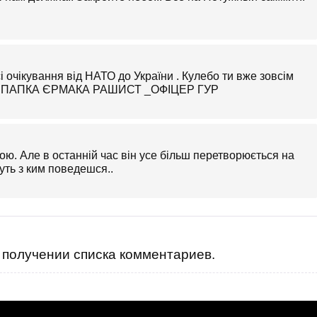
очікування від НАТО до України . Кулебо ти вже зовсім
А ПАПКА ЄРМАКА РАШИСТ _ОФІЦЕР ГУР
. Але в останній час він усе більш перетворюється на
уть з ким поведешся..
получении списка комментариев.