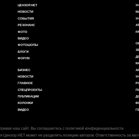
ЦЕНЗОР.НЕТ
У
НОВОСТИ
М
СОБЫТИЯ
У
РЕЗОНАНС
А
ФОТО
Р
ВИДЕО
О
ФОТОШОПЫ
З
БЛОГИ
Д
ФОРУМ
К
БИЗНЕС
А
НОВОСТИ
У
ГЛАВНОЕ
Р
СПЕЦПРОЕКТЫ
П
ПУБЛИКАЦИИ
Д
КОЛОНКИ
В
ВИДЕО
Г
ривая наш сайт, Вы соглашаетесь с
политикой конфиденциальности
.
я Цензор.НЕТ может не разделять позицию авторов. Ответственность за ма