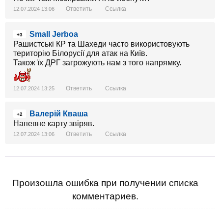
Ответить
Ссылка
12.07.2024 13:06
Small Jerboa
+3
Рашистські КР та Шахеди часто використовують
територію Білорусії для атак на Київ.
Також їх ДРГ загрожують нам з того напрямку.
Ответить
Ссылка
12.07.2024 13:25
Валерій Кваша
+2
Напевне карту звіряв.
Ответить
Ссылка
12.07.2024 13:06
Произошла ошибка при получении списка
комментариев.