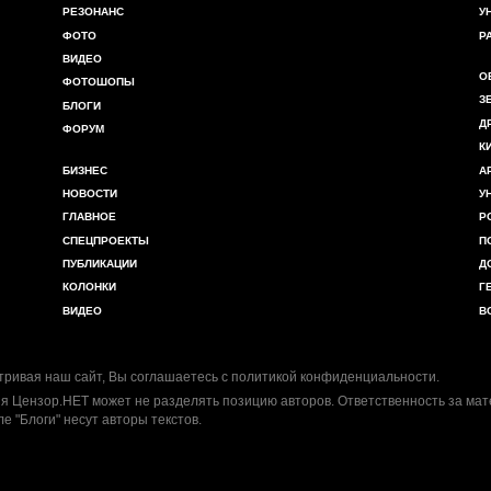
РЕЗОНАНС
У
ФОТО
Р
ВИДЕО
О
ФОТОШОПЫ
З
БЛОГИ
Д
ФОРУМ
К
БИЗНЕС
А
НОВОСТИ
У
ГЛАВНОЕ
Р
СПЕЦПРОЕКТЫ
П
ПУБЛИКАЦИИ
Д
КОЛОНКИ
Г
ВИДЕО
В
ривая наш сайт, Вы соглашаетесь с
политикой конфиденциальности
.
я Цензор.НЕТ может не разделять позицию авторов. Ответственность за ма
ле "Блоги" несут авторы текстов.