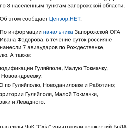
по 8 населенным пунктам Запорожской области.
Об этом сообщает
Цензор.НЕТ
.
По информации
начальника
Запорожской ОГА
Ивана Федорова, в течение суток россияне
нанесли 7 авиаударов по Рождественке,
лю. А также:
модификации Гуляйполе, Малую Токмачку,
 Новоандреевку;
О по Гуляйполю, Новоданиловке и Работино;
рритории Гуляйполя, Малой Токмачки,
вки и Левадного.
ью силы ЧвК "Схід" уничтожили вражеский БпЛА