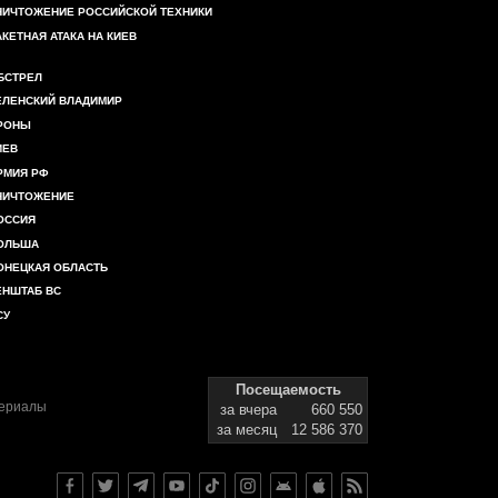
НИЧТОЖЕНИЕ РОССИЙСКОЙ ТЕХНИКИ
АКЕТНАЯ АТАКА НА КИЕВ
БСТРЕЛ
ЕЛЕНСКИЙ ВЛАДИМИР
РОНЫ
ИЕВ
РМИЯ РФ
НИЧТОЖЕНИЕ
ОССИЯ
ОЛЬША
ОНЕЦКАЯ ОБЛАСТЬ
ЕНШТАБ ВС
СУ
Посещаемость
териалы
за вчера
660 550
за месяц
12 586 370