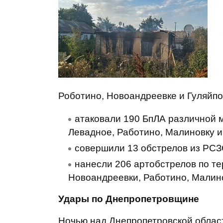
Роботино, Новоандреевке и Гуляйпо
атаковали 190 БпЛА различной 
Левадное, Работино, Малиновку и
совершили 13 обстрелов из РСЗ
нанесли 206 артобстрелов по те
Новоандреевки, Работино, Малино
Удары по Днепропетровщине
Ночью над Днепропетровской област