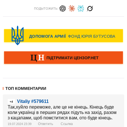
ПОДЫТОЖИТЬ:
ТОП КОММЕНТАРИИ
Vitaliy #579611
+4
Так,хуйло переможе, але це не кінець. Кінець буде
коли українці в перших рядах підуть на захід, разом
з кацапами, щоб помститися вам, ото буде кінець.
Ответить
Ссылка
19.07.2024 23:39