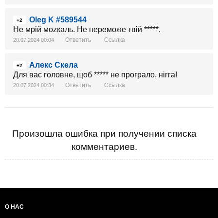
Oleg K #589544
+2
Не мрій моzкаль. Не переможе твій *****.
Ответить
Ссылка
20.07.2024 00:04
Алекс Скела
+2
Для вас головне, щоб ***** не програло, нігга!
Ответить
Ссылка
20.07.2024 00:34
Произошла ошибка при получении списка
комментариев.
О НАС