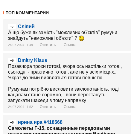
ТОП КОММЕНТАРИИ
Сліпий
+7
А що буже як замість "можливих об'єктів" румуни
знайдуть "неможливі об'єкти" ?
Ответить
Ссылка
24.07.2024 11:49
Dmitry Klaus
+5
Позавчора трохи готові, вчора ось настільки готові,
сьогодні - практично готові, але не у всіх місцях...
Якраз до зими виявляться готові повністю.
Румунам потрібно висловити заклопотаність, тоді
кацапам стане соромно, і вони перестануть
запускати шахеди в тому напрямку
Ответить
Ссылка
24.07.2024 11:52
ирина ира #418568
+5
Самолеты F-15, оснащенные передовыми
радарами производства компании Raytheon,