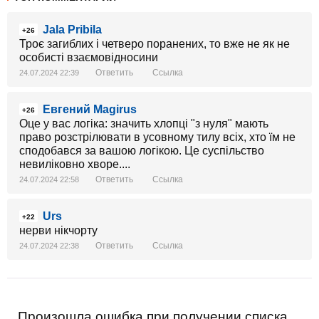
Jala Pribila
+26
Троє загиблих і четверо поранених, то вже не як не
особисті взаємовідносини
Ответить
Ссылка
24.07.2024 22:39
Евгений Magirus
+26
Оце у вас логіка: значить хлопці "з нуля" мають
право розстрілювати в усовному тилу всіх, хто їм не
сподобався за вашою логікою. Це суспільство
невиліковно хворе....
Ответить
Ссылка
24.07.2024 22:58
Urs
+22
нерви нікчорту
Ответить
Ссылка
24.07.2024 22:38
Произошла ошибка при получении списка