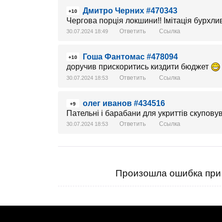
Дмитро Черних #470343
+10
Чергова порція локшини!! Імітація бурхлив
Ответить
Ссылка
30.07.2024 18:49
Гоша Фантомас #478094
+10
доручив прискоритись киздити бюджет
Ответить
Ссылка
30.07.2024 18:53
олег иванов #434516
+9
Пательні і барабани для укриттів скупов
Ответить
Ссылка
30.07.2024 18:53
Произошла ошибка при 