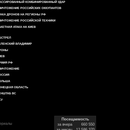
АССИРОВАННЫЙ КОМБИНИРОВАННЫЙ УДАР
НИЧТОЖЕНИЕ РОССИЙСКИХ ОККУПАНТОВ
ТАКА ДРОНОВ НА РЕГИОНЫ РФ
НИЧТОЖЕНИЕ РОССИЙСКОЙ ТЕХНИКИ
АКЕТНАЯ АТАКА НА КИЕВ
БСТРЕЛ
ЕЛЕНСКИЙ ВЛАДИМИР
РОНЫ
ИЕВ
РМИЯ РФ
НИЧТОЖЕНИЕ
ОССИЯ
ОЛЬША
ОНЕЦКАЯ ОБЛАСТЬ
ЕНШТАБ ВС
СУ
Посещаемость
териалы
за вчера
660 550
за месяц
12 586 370