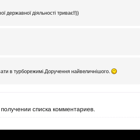
ої державної діяльності триває!!))
увати в турборежимі.Доручення найвеличнішого.
получении списка комментариев.