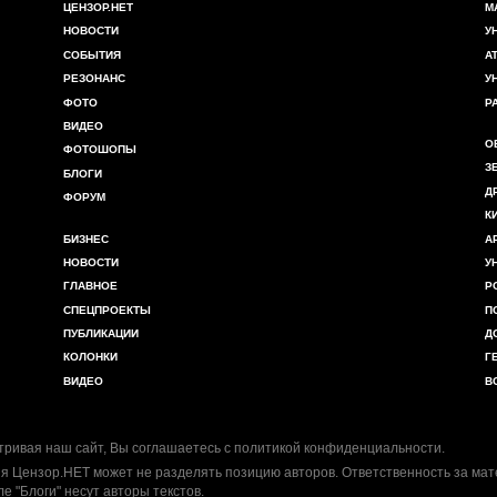
ЦЕНЗОР.НЕТ
М
НОВОСТИ
У
СОБЫТИЯ
А
РЕЗОНАНС
У
ФОТО
Р
ВИДЕО
О
ФОТОШОПЫ
З
БЛОГИ
Д
ФОРУМ
К
БИЗНЕС
А
НОВОСТИ
У
ГЛАВНОЕ
Р
СПЕЦПРОЕКТЫ
П
ПУБЛИКАЦИИ
Д
КОЛОНКИ
Г
ВИДЕО
В
ривая наш сайт, Вы соглашаетесь с
политикой конфиденциальности
.
я Цензор.НЕТ может не разделять позицию авторов. Ответственность за ма
ле "Блоги" несут авторы текстов.