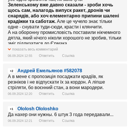
Зеленському вже давно сказали - зроби хочь
щось сам, налагодь випуск ракет, дронів чи
снарядів, або хоч елементарно припини шалені
крадіжки та саботаж.
Але це чучело знає тільки
одне - снувати туди-сюди, красти і клянчити.
А на оборонну промисловість поставили нікчемного
дятла, який нічого ніколи хорошого не зробив, тільки
зміг підлизатися до Єрмака.
показать весь комментарий
Ответить
Ссылка
06.09.2024 12:55
Андрей Емельянов #582078
+2
А в мене є пропозиція посаджати крадіїв, як
резніков і не відпускати їх за кордон. А ліпше
стріляти, бо воєнний стан, а вони мародери.
Ответить
Ссылка
06.09.2024 12:20
Ololosh Ololoshko
+1
Да нахер они нужны. 6 штук 3 года передавали...
Ответить
Ссылка
06.09.2024 12:21