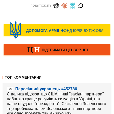
ПОДЫТОЖИТЬ:
ТОП КОММЕНТАРИИ
Пересічний українець #452786
+3
Є велика підозра, що США і інші "західні партнери"
набагато краще розуміють ситуацію в Україні, ніж
наше опудало "президента". Скиглення Зеленського
- це проблема тільки Зеленського - наші партнери
усе одно зроблять так, як захочуть.