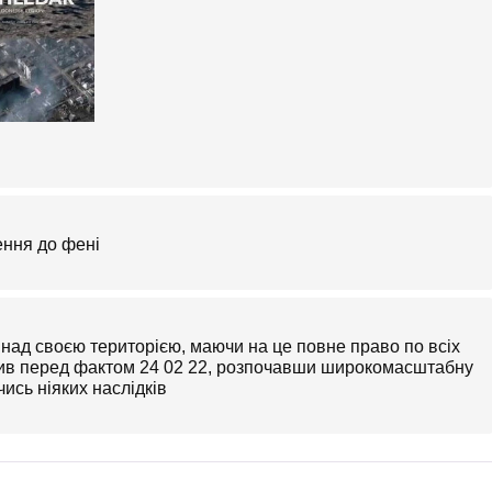
ення до фені
 над своєю територією, маючи на це повне право по всіх
авив перед фактом 24 02 22, розпочавши широкомасштабну
ись ніяких наслідків