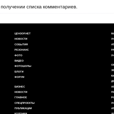
получении списка комментариев.
ЦЕНЗОР.НЕТ
М
НОВОСТИ
У
СОБЫТИЯ
А
РЕЗОНАНС
Р
ФОТО
У
ВИДЕО
О
ФОТОШОПЫ
З
БЛОГИ
К
ФОРУМ
Д
БИЗНЕС
А
НОВОСТИ
П
ГЛАВНОЕ
Р
СПЕЦПРОЕКТЫ
У
ПУБЛИКАЦИИ
А
КОЛОНКИ
Д