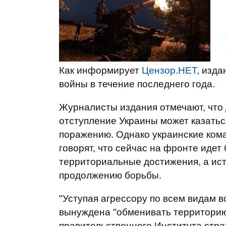
Как информирует
Цензор.НЕТ
, изд
войны в течение последнего года.
Журналисты издания отмечают, что
отступление Украины может казать
поражению. Однако украинские ком
говорят, что сейчас на фронте идет
территориальные достижения, а ист
продолжению борьбы.
"Уступая агрессору по всем видам 
вынуждена "обменивать территорию 
правительственного Института стр