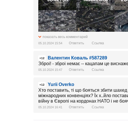
показать весь комментарий
Ответить
Ссылка
05.10.2024 15:54
Валентин Коваль #587289
+12
Зброі! - зброі немає -- кацапам це виснаж
Ответить
Ссылка
05.10.2024 15:47
Yurii Overko
+12
Хто поставить, ті що бояться збити шахед
міжнародних конвенціях? Їх х..йло пост
війну в Європі на кордонах НАТО і не бояч
Ответить
Ссылка
05.10.2024 16:41