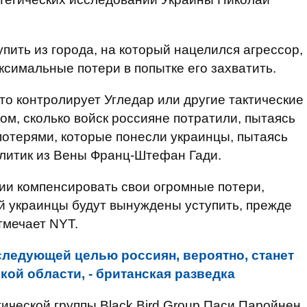
упить из города, на который нацелился агрессор,
аксимальные потери в попытке его захватить.
кто контролирует Угледар или другие тактические
ом, сколько войск россияне потратили, пытаясь
 потерями, которые понесли украинцы, пытаясь
налитик из Вены Франц-Штефан Гади.
ии компенсировать свои огромные потери,
ей украинцы будут вынуждены уступить, прежде
тмечает NYT.
следующей целью россиян, вероятно, станет
ой области, - британская разведка
ической группы Black Bird Group Паси Паройнен