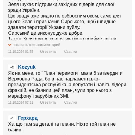
Зеля шукає підтримки західних лідерів для свої
зради України.
Цю зраду вже видно не озброєним оком, саме для
цього Зеля і призначив Сирського, щоб швидше
здавати території України пуйлу.
Сирський це виконує дуже добре.
Також Зеля шукає країну, яка його прийме, після
того, як він вимушений буде тікати з України.
показать весь комментарий
Ответить
Ссылка
11.10.2024 01:55
Kozyuk
+2
Як на мене, то "План перемоги" мала б затвердити
Верховна Рада, бо в нас парламентсько-
президентська республіка, а депутати і навіть лідери
фракцій, не бачили цей план, чули про нього з
марафону і зарубізних ЗМІ.
Ответить
Ссылка
11.10.2024 07:31
Герхард
+1
Хз, що там за деталі та плани. Ніхто той план не
бачив.