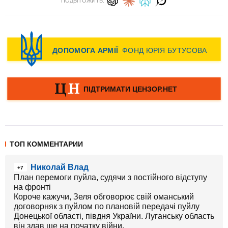
ПОДЫТОЖИТЬ:
ТОП КОММЕНТАРИИ
Николай Влад
+7
План перемоги пуйла, судячи з постійного відступу
на фронті
Короче кажучи, Зеля обговорює свій оманський
договорняк з пуйлом по плановій передачі пуйлу
Донецької області, півдня України. Луганську область
він здав ще на початку війни.