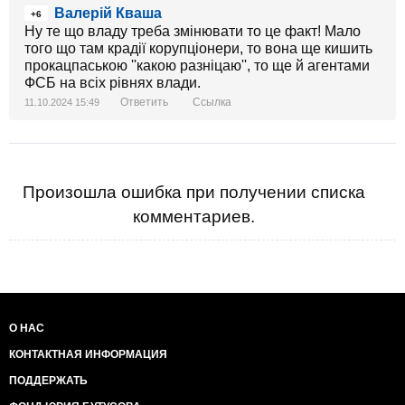
Валерій Кваша
+6
Ну те що владу треба змінювати то це факт! Мало
того що там крадії корупціонери, то вона ще кишить
прокацпаською ''какою разніцаю'', то ще й агентами
ФСБ на всіх рівнях влади.
Ответить
Ссылка
11.10.2024 15:49
Произошла ошибка при получении списка
комментариев.
О НАС
КОНТАКТНАЯ ИНФОРМАЦИЯ
ПОДДЕРЖАТЬ