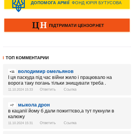
ТОП КОММЕНТАРИИ
володимир омельянов
+11
І ця паскуда під час війни жило і працювало на
ворога таку погань тільки знищувати треба .
Ответить
Ссылка
11.10.2024 15:33
мыкола дрон
+7
в кацапії йому б дали пожиттєво,а тут пукнули в
калюжу
Ответить
Ссылка
11.10.2024 15:31