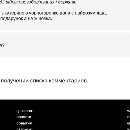
ії військовозобовʼязаних і держави.
о з катериною чорногоренко вона є найрозумніша,
подарунок а не жіночка.
ся?
получении списка комментариев.
ЦЕНЗОР.НЕТ
М
НОВОСТИ
У
СОБЫТИЯ
А
РЕЗОНАНС
Р