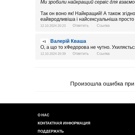
Ми зробили найкращий сервіс для взаємод
Так он воно як! Найкращий! А також згідн
еайвродливіша і найсексуальніша просто 
Ответить
Ссылка
12.10.2024 20:23
Валерій Кваша
+1
О, а що то хФедорова не чутно. Ухиляєть
Ответить
Ссылка
12.10.2024 20:39
Произошла ошибка при 
О НАС
КОНТАКТНАЯ ИНФОРМАЦИЯ
ПОДДЕРЖАТЬ