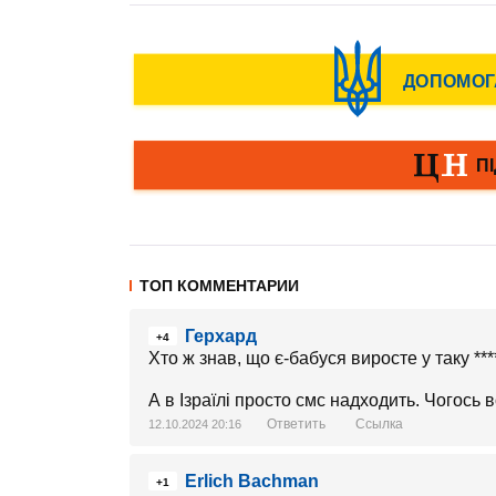
ТОП КОММЕНТАРИИ
Герхард
+4
Хто ж знав, що є-бабуся виросте у таку ****
А в Ізраїлі просто смс надходить. Чогось 
Ответить
Ссылка
12.10.2024 20:16
Erlich Bachman
+1