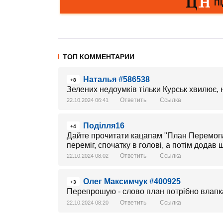
ТОП КОММЕНТАРИИ
Наталья #586538
+8
Зелених недоумків тільки Курськ хвилює, н
Ответить
Ссылка
22.10.2024 06:41
Поділля16
+4
Дайте прочитати кацапам "План Перемоги" 
переміг, спочатку в голові, а потім додав
Ответить
Ссылка
22.10.2024 08:02
Олег Максимчук #400925
+3
Перепрошую - слово план потрібно влапк
Ответить
Ссылка
22.10.2024 08:20