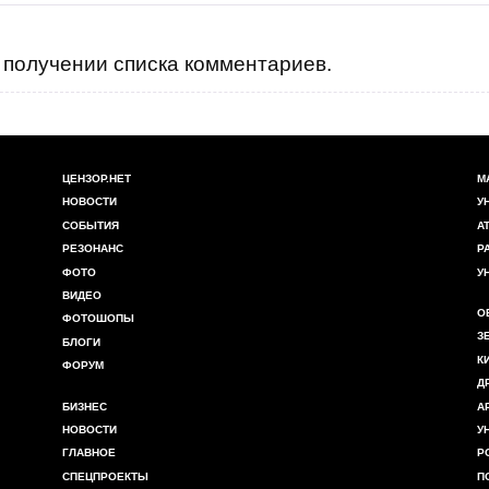
получении списка комментариев.
ЦЕНЗОР.НЕТ
М
НОВОСТИ
У
СОБЫТИЯ
А
РЕЗОНАНС
Р
ФОТО
У
ВИДЕО
О
ФОТОШОПЫ
З
БЛОГИ
К
ФОРУМ
Д
БИЗНЕС
А
НОВОСТИ
У
ГЛАВНОЕ
Р
СПЕЦПРОЕКТЫ
П