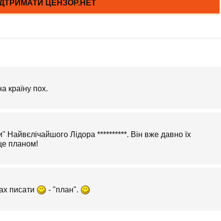
а країну пох.
Найвєлічайшого Лідора **********. Він вже давно їх
 ще планом!
ах писати
- "план".