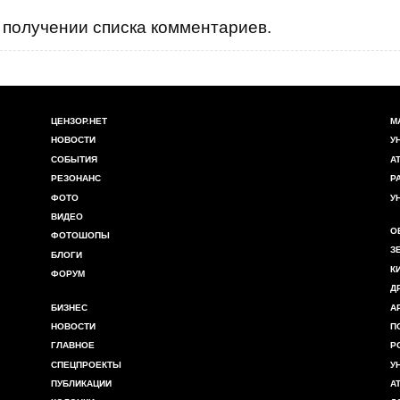
получении списка комментариев.
ЦЕНЗОР.НЕТ
М
НОВОСТИ
У
СОБЫТИЯ
А
РЕЗОНАНС
Р
ФОТО
У
ВИДЕО
О
ФОТОШОПЫ
З
БЛОГИ
К
ФОРУМ
Д
БИЗНЕС
А
НОВОСТИ
П
ГЛАВНОЕ
Р
СПЕЦПРОЕКТЫ
У
ПУБЛИКАЦИИ
А