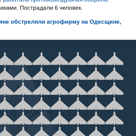
иками. Пострадали 6 человек.
яне обстреляли агрофирму на Одесщине,