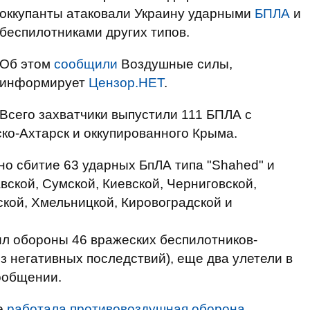
оккупанты атаковали Украину ударными
БПЛА
и
беспилотниками других типов.
Об этом
сообщили
Воздушные силы,
информирует
Цензор.НЕТ
.
Всего захватчики выпустили 111 БПЛА с
ко-Ахтарск и оккупированного Крыма.
но сбитие 63 ударных БпЛА типа "Shahed" и
вской, Сумской, Киевской, Черниговской,
кой, Хмельницкой, Кировоградской и
ил обороны 46 вражеских беспилотников-
з негативных последствий), еще два улетели в
сообщении.
е
работала противовоздушная оборона
.