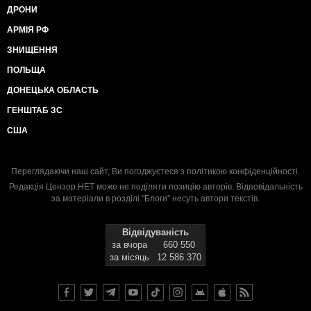
ДРОНИ
АРМІЯ РФ
ЗНИЩЕННЯ
ПОЛЬЩА
ДОНЕЦЬКА ОБЛАСТЬ
ГЕНШТАБ ЗС
США
Переглядаючи наш сайт, Ви погоджуєтеся з
політикою конфіденційності
.
Редакція Цензор.НЕТ може не поділяти позицію авторів. Відповідальність
за матеріали в розділі "Блоги" несуть автори текстів.
Відвідуваність
за вчора
660 550
за місяць
12 586 370