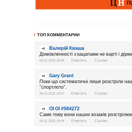
ТОП КОММЕНТАРИИ
Валерій Кваша
+6
Домовленності з кацапами не варті і дірки
Ответить
Ссылка
06.01.2025 18:46
Gary Grant
+6
Поки що систематичні лише розстріли наш
"спортлото".
Ответить
Ссылка
06.01.2025 18:57
Ol Ol #584272
+5
Саме тому вони наших козаків розстрілю
Ответить
Ссылка
06.01.2025 18:44