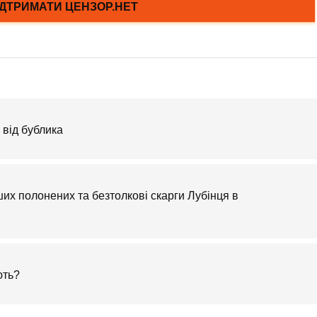
 від бублика
их полонених та безтолкові скарги Лубінця в
ють?