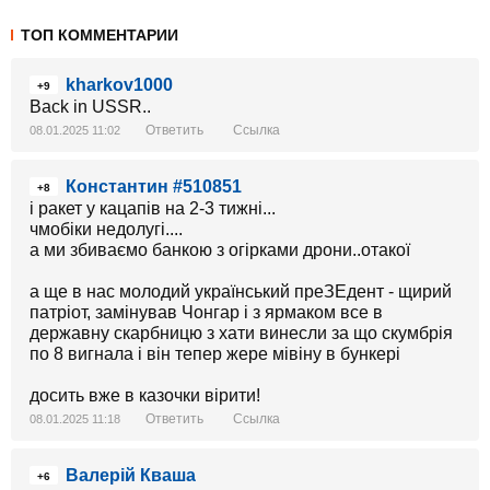
ТОП КОММЕНТАРИИ
kharkov1000
+9
Back in USSR..
Ответить
Ссылка
08.01.2025 11:02
Константин #510851
+8
і ракет у кацапів на 2-3 тижні...
чмобіки недолугі....
а ми збиваємо банкою з огірками дрони..отакої
а ще в нас молодий український преЗЕдент - щирий
патріот, замінував Чонгар і з ярмаком все в
державну скарбницю з хати винесли за що скумбрія
по 8 вигнала і він тепер жере мівіну в бункері
досить вже в казочки вірити!
Ответить
Ссылка
08.01.2025 11:18
Валерій Кваша
+6