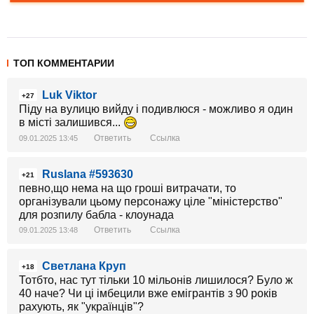
ТОП КОММЕНТАРИИ
Luk Viktor
+27
Піду на вулицю вийду і подивлюся - можливо я один
в місті залишився...
Ответить
Ссылка
09.01.2025 13:45
Ruslana #593630
+21
певно,що нема на що гроші витрачати, то
організували цьому персонажу ціле "міністерство"
для розпилу бабла - клоунада
Ответить
Ссылка
09.01.2025 13:48
Светлана Круп
+18
Тотбто, нас тут тільки 10 мільонів лишилося? Було ж
40 наче? Чи ці імбецили вже емігрантів з 90 років
рахують, як "українців"?