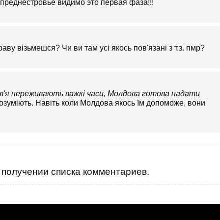
преднестровье видимо это первая фаза!!!
аву візьмешся? Чи ви там усі якось пов'язані з т.з. пмр?
ов'я переживають важкі часи, Молдова готова надати
озуміють. Навіть коли Молдова якось їм допоможе, вони
получении списка комментариев.