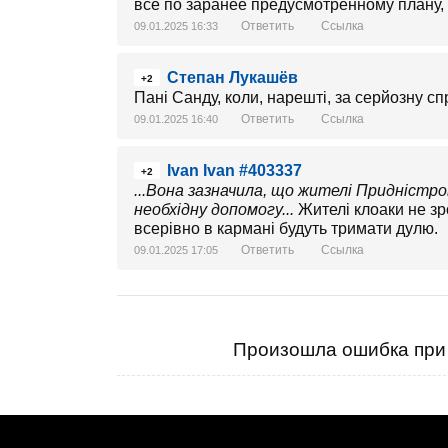
все по заранее предусмотренному плану, 
Ответить
Ссылка
09.01.2025 16:33
Степан Лукашёв
+2
Пані Санду, коли, нарешті, за серйозну спр
Ответить
Ссылка
09.01.2025 16:40
Ivan Ivan #403337
+2
...Вона зазначила, що жителі Придністр
необхідну допомогу...
Жителі клоаки не зр
всерівно в кармані будуть тримати дулю.
Ответить
Ссылка
09.01.2025 17:05
Произошла ошибка при 