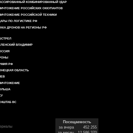
АССИРОВАННЫЙ КОМБИНИРОВАННЫЙ УДАР
НИЧТОЖЕНИЕ РОССИЙСКИХ ОККУПАНТОВ
НИЧТОЖЕНИЕ РОССИЙСКОЙ ТЕХНИКИ
ДАРЫ ПО ЛОГИСТИКЕ РФ
ТАКА ДРОНОВ НА РЕГИОНЫ РФ
БСТРЕЛ
ЕЛЕНСКИЙ ВЛАДИМИР
ОССИЯ
РОНЫ
РМИЯ РФ
ОНЕЦКАЯ ОБЛАСТЬ
ИЕВ
НИЧТОЖЕНИЕ
ОЛЬША
СУ
ЕНШТАБ ВС
Посещаемость
териалы
за вчера
452 255
за месяц
12 586 370