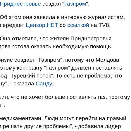
Приднестровье
создал "
Газпром
".
Об этом она заявила в интервью журналистам,
передает
Цензор.НЕТ
со
ссылкой
на TV8.
Она отметила, что жители Приднестровья
ова готова оказать необходимую помощь.
кризис создает "Газпром", потому что Молдова
о этому контракту "Газпром" должен поставлять
од "Турецкий поток". То есть не проблема, что
у", - сказала
Санду
.
ил, что не хочет больше поставлять газ, поэтому
".
 медикаментами. Люди могут перейти на правый
и решать другие проблемы", - добавила лидер