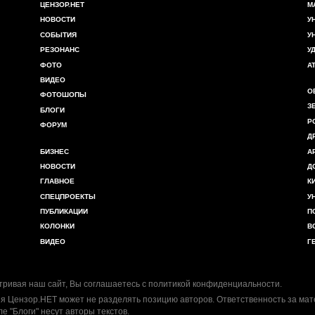
ЦЕНЗОР.НЕТ
М
НОВОСТИ
У
СОБЫТИЯ
У
РЕЗОНАНС
У
ФОТО
А
ВИДЕО
О
ФОТОШОПЫ
З
БЛОГИ
Р
ФОРУМ
Д
БИЗНЕС
А
НОВОСТИ
Д
ГЛАВНОЕ
К
СПЕЦПРОЕКТЫ
У
ПУБЛИКАЦИИ
П
КОЛОНКИ
В
ВИДЕО
Г
ривая наш сайт, Вы соглашаетесь с
политикой конфиденциальности
.
я Цензор.НЕТ может не разделять позицию авторов. Ответственность за ма
ле "Блоги" несут авторы текстов.