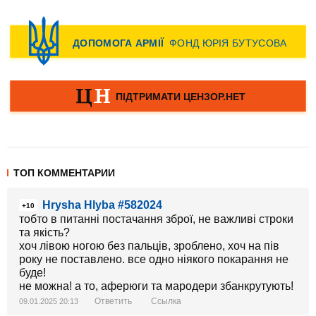
ТОП КОММЕНТАРИИ
Hrysha Hlyba #582024
+10
тобто в питанні постачання зброї, не важливі строки
та якість?
хоч лівою ногою без пальців, зроблено, хоч на пів
року не поставлено. все одно ніякого покарання не
буде!
не можна! а то, аферюги та мародери збанкрутують!
Ответить
Ссылка
09.01.2025 20:13