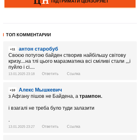
ТОП КОММЕНТАРИИ
антон старобуб
+11
Своєю потугою байден створив найбільшу світову
кризу....на тлі цього маразматика всі сміливі стали ,,,і
пуйло і сі....
Ответить
Ссылка
13.01.2025 23:18
Алекс Мышкевич
+10
з Афгану пішов не Байдена, а
трампон.
і взагалі не треба було туди залазити
.
Ответить
Ссылка
13.01.2025 23:27