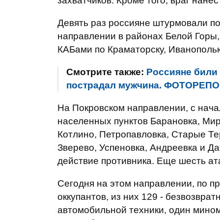
захватчиков. Кроме того, враг нане
Девять раз россияне штурмовали п
направлении в районах Белой Горы,
КАБами по Краматорску, Иванополью
Смотрите также:
Россияне били
пострадал мужчина. ФОТОРЕП
На Покровском направлении, с начал
населенных пунктов Барановка, Мир
Котлино, Петропавловка, Старые Те
Зверево, Успеновка, Андреевка и Д
действие противника. Еще шесть ат
Сегодня на этом направлении, по 
оккупантов, из них 129 - безвозврат
автомобильной техники, один мином