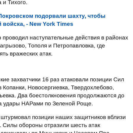
 и Тихого.
Покровском подорвали шахту, чтобы
 войска, - New York Times
р проводил наступательные действия в районах
агрызово, Тополя и Петропавловка, где
ять вражеских атак.
ие захватчики 16 раз атаковали позиции Сил
 Копанки, Новосергиевка, Твердохлебово,
рьевка. Два боестолкновения продолжаются до
ла удары НАРами по Зеленой Роще.
 штурмовал позиции наших защитников вблизи
. Силы обороны отразили шесть атак