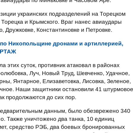
с авиаудары по Миньковке и Часовом Яре.
озиции украинских подразделений на Торецком
 Торецка и Крымского. Враг нанес авиаудары
, Дружковке, Константиновке и Петровке.
 по Никопольщине дронами и артиллерией,
ОРТАЖ
а этих суток, противник атаковал в районах
олюбовка, Луч, Новый Труд, Шевченко, Удачное,
рны, Янтарное, Елизаветовка, Лисовка, Зеленое,
ачное. Наши защитники остановили 41 штурмово
ак продолжаются до сих пор.
предварительным данным, было обезврежено 340
но. Также уничтожено два танка, 10 единиц
ет, средство РЭБ, два боевых бронированных