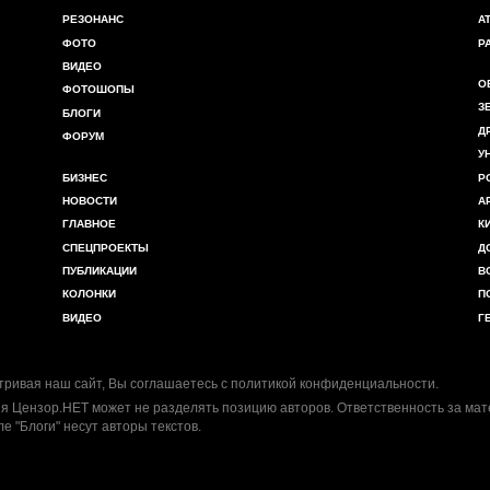
РЕЗОНАНС
А
ФОТО
Р
ВИДЕО
О
ФОТОШОПЫ
З
БЛОГИ
Д
ФОРУМ
У
БИЗНЕС
Р
НОВОСТИ
А
ГЛАВНОЕ
К
СПЕЦПРОЕКТЫ
Д
ПУБЛИКАЦИИ
В
КОЛОНКИ
П
ВИДЕО
Г
ривая наш сайт, Вы соглашаетесь с
политикой конфиденциальности
.
я Цензор.НЕТ может не разделять позицию авторов. Ответственность за ма
ле "Блоги" несут авторы текстов.