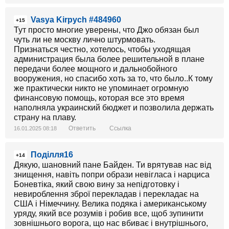
Vasya Kirpych #484960
+15
Тут просто многие уверены, что Джо обязан был
чуть ли не москву лично штурмовать.
Признаться честно, хотелось, чтобы уходящая
администрация была более решительной в плане
передачи более мощного и дальнобойного
вооружения, но спасибо хоть за то, что было..К тому
же практически никто не упоминает огромную
финансовую помощь, которая все это время
наполняла украинский бюджет и позволила держать
страну на плаву.
Ответить
Ссылка
16.01.2025 08:18
Поділля16
+14
Дякую, шановний пане Байден. Ти врятував нас від
знищення, навіть попри образи невігласа і нарциса
Боневтіка, який свою вину за непідготовку і
невироблення зброї перекладав і перекладає на
США і Німеччину. Велика подяка і американському
уряду, який все розумів і робив все, щоб зупинити
зовнішнього ворога, що нас вбиває і внутрішнього,